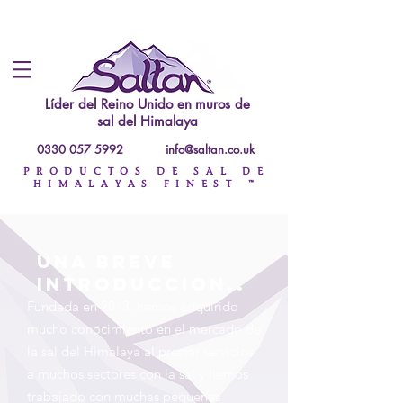
Líder del Reino Unido en
muros de
sal del Himalaya
0330 057 5992
info@saltan.co.uk
PRODUCTOS DE SAL DE
HIMALAYAS FINEST ™
una breve
introduccion..
Fundada en 2013, hemos adquirido
mucho conocimiento en el mercado de
la sal del Himalaya al prestar servicios
a muchos sectores con la sal y hemos
trabajado con muchas pequeñas