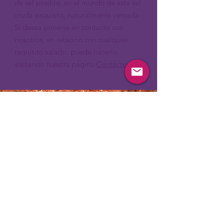
de sal posible, en el mundo de esta sal
cruda exquisita, naturalmente veteada.
Si desea ponerse en contacto con
nosotros, en relación con cualquier
requisito salado, puede hacerlo
visitando nuestra página
Contáctenos
.
sobre nuestra
sal
HAGA CLIC AQUÍ PARA
MÁS
info@saltan.co.uk
Contácteno
0330 057 5992
s
+44330 057 5992 (fuera del