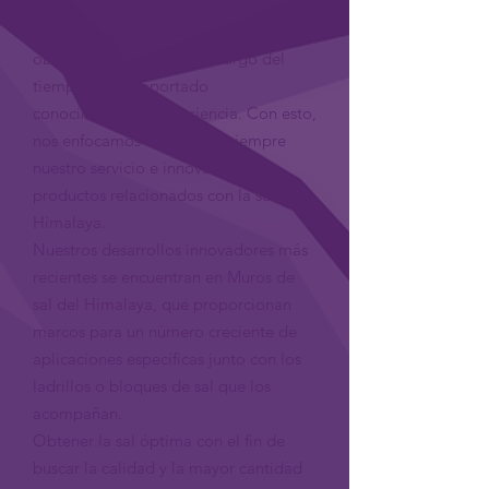
mundo.
Hablar directamente con los clientes y
obtener comentarios a lo largo del
tiempo nos ha aportado
conocimientos y experiencia. Con esto,
nos enfocamos en mejorar siempre
nuestro servicio e innovar nuevos
productos relacionados con la sal del
Himalaya.
Nuestros desarrollos innovadores más
recientes se encuentran en Muros de
sal del Himalaya, que proporcionan
marcos para un número creciente de
aplicaciones específicas junto con los
ladrillos o bloques de sal que los
acompañan.
Obtener la sal óptima con el fin de
buscar la calidad y la mayor cantidad