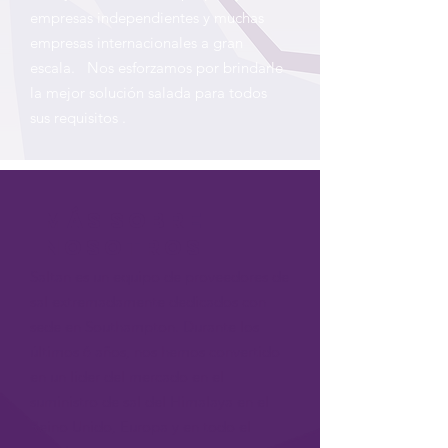
empresas independientes y muchas
empresas
internacionales a gran
escala.
Nos esforzamos por brindarle
la mejor solución salada para todos
sus requisitos
.
más
sobre
nosotros
Saltan es un equipo de proveedores de
sal extremadamente dedicados con
sede en Southampton. Durante los
últimos 6 años, nos hemos convertido
en un líder del mercado en el
suministro de sal del Himalaya en el
Reino Unido, Europa y en todo el