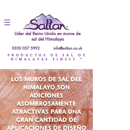
Líder del Reino Unido en
muros de
sal del Himalaya
0330 057 5992
info@saltan.co.uk
PRODUCTOS DE SAL DE
HIMALAYAS FINEST ™
LOS MUROS DE SAL DEL
HIMALAYO SON
ADICIONES
ASOMBROSAMENTE
ATRACTIVAS PARA UNA
GRAN CANTIDAD DE
APLICACIONES DE DISEÑO