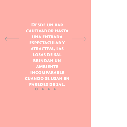
Desde un bar
cautivador hasta
una entrada
espectacular y
atractiva, las
losas de sal
brindan un
ambiente
incomparable
cuando se usan en
paredes de sal.