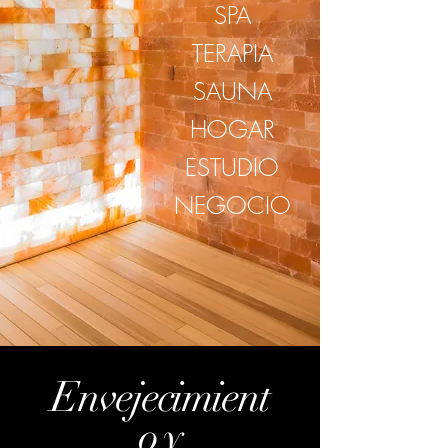
SPA
TERAPIA
SAUNA
HOGAR
ESTUDIO
NEGOCIO
Envejecimient
o y