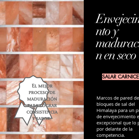
Envejeci
nto y
madurac
n en seco
SALAR CARNIC
El mejor
proceso de
Marcos de pared de 
maduración
bloques de sal del
para lograr
Himalaya para un p
consistencia
de envejecimiento 
y sabor.
excepcional que lo
por delante de la
competencia.