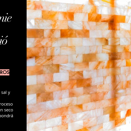
mie
ió
EROS
sal y
roceso
en seco
 pondrá