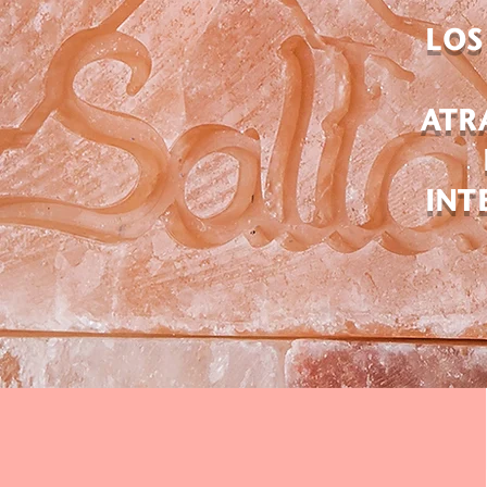
LOS
ATR
INT