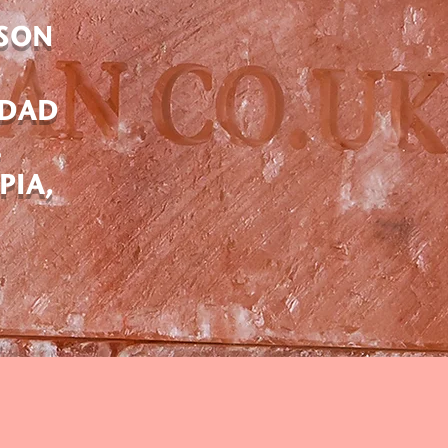
 SON
IDAD
E
PIA,