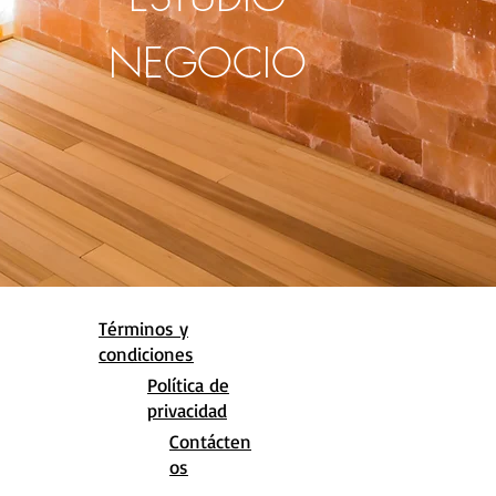
NEGOCIO
Términos y
condiciones
Política de
privacidad
Contácten
os