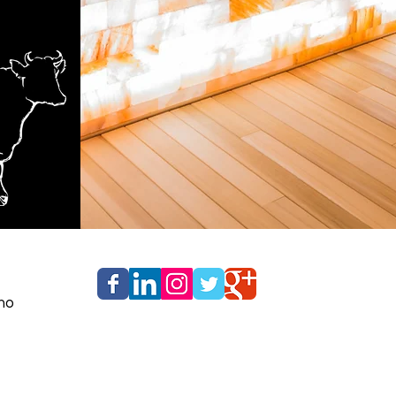
r
ino